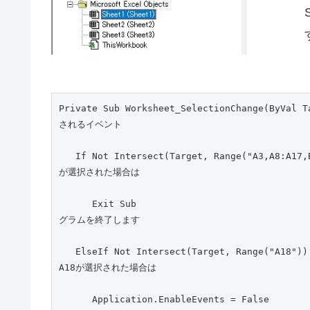
Private Sub Worksheet_SelectionChange(By
されるイベント
   If Not Intersect(Target, Range("A3,A8:A17,B8:B17,D4,D5")) Is Nothing Then          '右のセル範囲
が選択された場合は
      Exit Sub                                                                      '何もせずにプロ
グラムを終了します
   ElseIf Not Intersect(Target, Range("A18")) Is Nothing Then                              'セル
A18が選択された場合は
      Application.EnableEvents = False                              'イベントループしないようにイベント