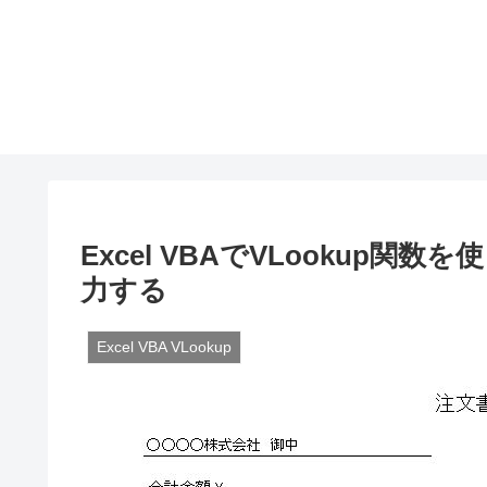
Excel VBAでVLookup
力する
Excel VBA VLookup