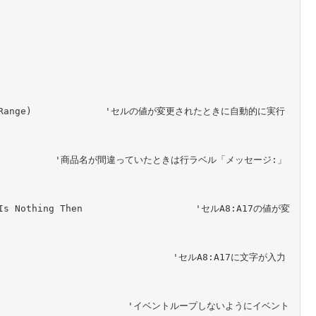
et As Range)             'セルの値が変更されたときに自動的に実行