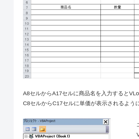
A8セルからA17セルに商品名を入力するとVL
C8セルからC17セルに単価が表示されるよう