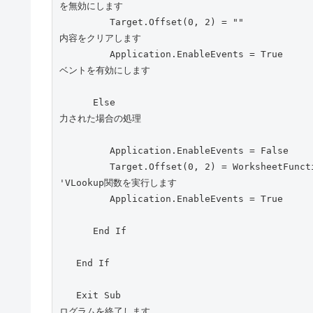
を無効にします
         Target.Offset(0, 2) = ""                                                    '2列右のセルの
内容をクリアします
         Application.EnableEvents = True                                                      'イ
ベントを有効にします
      Else                                                                        '商品名が正しく入
力された場合の処理
         Application.EnableEvents = False
         Target.Offset(0, 2) = WorksheetFunction.VLookup(Target, Range("F:G"), 2, False)     
'VLookup関数を実行します
         Application.EnableEvents = True
      End If
   End If
   Exit Sub                                                                                   'プ
ログラムを終了します