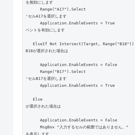
を無効にします
      Range("A17").Select                                                                        
'セルA17を選択します
      Application.EnableEvents = True                                                         'イ
ベントを有効にします
   ElseIf Not Intersect(Target, Range("B18")) Is Nothing Then                              'セル
B18が選択された場合は
      Application.EnableEvents = False
      Range("B17").Select                                                                        
'セルB17を選択します
      Application.EnableEvents = True
   Else                                                                             '上記のセル以外
が選択された場合は
      Application.EnableEvents = False
      MsgBox "入力するセルの範囲ではありません。"                                             'メッセージ
を表示します